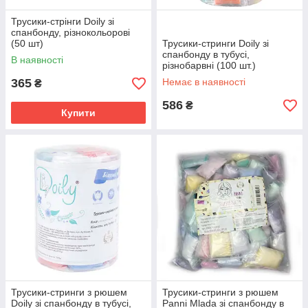
Трусики-стрінги Doily зі
спанбонду, різнокольорові
(50 шт)
Трусики-стринги Doily зі
спанбонду в тубусі,
В наявності
різнобарвні (100 шт.)
365
Немає в наявності
₴
586
₴
Купити
Трусики-стринги з рюшем
Трусики-стринги з рюшем
Doily зі спанбонду в тубусі,
Panni Mlada зі спанбонду в