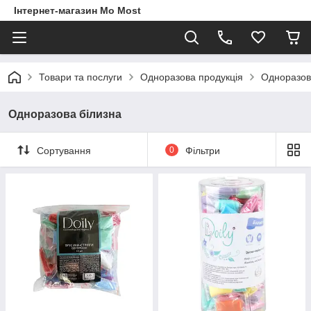
Інтернет-магазин Mo Most
Товари та послуги
Одноразова продукція
Одноразов
Одноразова білизна
Сортування
0
Фільтри