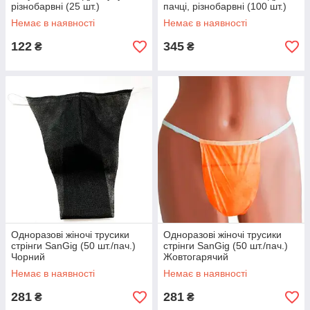
різнобарвні (25 шт.)
пачці, різнобарвні (100 шт.)
Немає в наявності
Немає в наявності
122
345
₴
₴
Одноразові жіночі трусики
Одноразові жіночі трусики
стрінги SanGig (50 шт./пач.)
стрінги SanGig (50 шт./пач.)
Чорний
Жовтогарячий
Немає в наявності
Немає в наявності
281
281
₴
₴