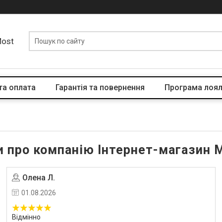
Most
та оплата
Гарантія та повернення
Програма лоял
и про компанію Інтернет-магазин 
Олена Л.
Угода на маркетплейсі Prom.ua
01.08.2026
Відмінно