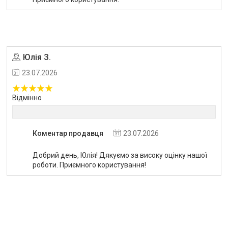
Юлія З.
Угода на маркетплейсі Prom.ua
23.07.2026
Відмінно
Коментар продавця
23.07.2026
Добрий день, Юлія! Дякуємо за високу оцінку нашої
роботи. Приємного користування!
Угода на маркетплейсі Prom.ua