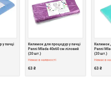
 у пачці
Килимок для процедур у пачці
Килимок 
Panni Mlada 40х60 см ліловий
Panni Mla
+380 (66) 075-31-21
+380 (66)
(20 шт.)
(20 шт.)
Немає в наявності
Немає в на
63 ₴
63 ₴