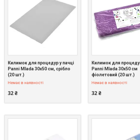
Килимок для процедур у пачці
Килимок для процедур
Panni Mlada 30х50 см, срібло
Panni Mlada 30х50 см
+380 (66) 075-31-21
+380 (66) 075-31-21
(20 шт.)
фіолетовий (20 шт.)
Немає в наявності
Немає в наявності
32 ₴
32 ₴