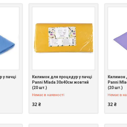
 у пачці
Килимок для процедур у пачці
Килимок 
Panni Mlada 30х40см жовтий
Panni Mla
+380 (66) 075-31-21
+380 (66)
(20 шт.)
(20 шт.)
Немає в наявності
Немає в на
32 ₴
32 ₴