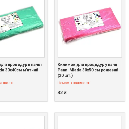
для процедур в пачці
Килимок для процедур у пачці
da 30х40см м'ятний
Panni Mlada 30х50 см рожевий
 075-31-21
+380 (66) 075-31-21
(20 шт.)
явності
Немає в наявності
32 ₴