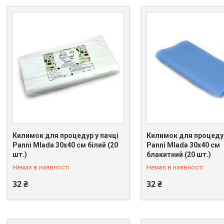
Килимок для процедур у пачці
Килимок для процедур
Panni Mlada 30х40 см білий (20
Panni Mlada 30х40 см
+380 (66) 075-31-21
+380 (66) 075-31-21
шт.)
блакитний (20 шт.)
Немає в наявності
Немає в наявності
32 ₴
32 ₴