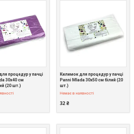
для процедур у пачці
Килимок для процедур у пачці
da 30х40 см
Panni Mlada 30х50 см білий (20
 075-31-21
+380 (66) 075-31-21
й (20 шт.)
шт.)
явності
Немає в наявності
32 ₴