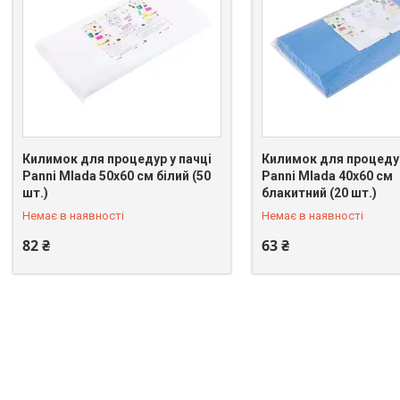
Килимок для процедур у пачці
Килимок для процедур
Panni Mlada 50х60 см білий (50
Panni Mlada 40х60 см
+380 (66) 075-31-21
+380 (66) 075-31-21
шт.)
блакитний (20 шт.)
Немає в наявності
Немає в наявності
82 ₴
63 ₴