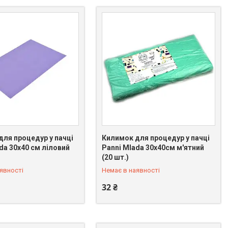
для процедур у пачці
Килимок для процедур у пачці
da 30х40 см ліловий
Panni Mlada 30х40см м'ятний
 075-31-21
+380 (66) 075-31-21
(20 шт.)
явності
Немає в наявності
32 ₴