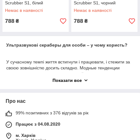
Scrubber S1, білий
Scrubber S1, чорний
Немає в наявності
Немає в наявності
788
788
₴
₴
Ультразвукові скраберы для особи – у чому користь?
У сучасному темпі життя встигнути і працювати, і стежити за
своєю зовнішністю досить складно. Модные тенденции
навязывают свои условия, и внешний вид – важная
составляющая, по которой определяют успешного человека.
Показати все
Особенно это касается женщин. К их облику предъявляются
особые требования. Чистое лицо, ухоженные волосы,
аккуратный маникюр – обязательные условия, если вы
Про нас
считаете себя современной леди.
99% позитивних з 376 відгуків за рік
Чтобы как можно дольше сохранять молодой и свежий вид
кожи лица, необходим правильный уход. Регулярне
Працює з 04.08.2020
відвідування косметолога – важливий захід, але щоденне
м. Харків
очищення куди важливіше, адже від нього залежить краса і