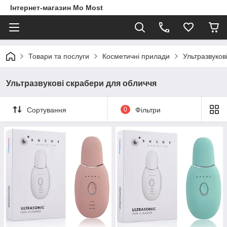
Інтернет-магазин Mo Most
Товари та послуги
Косметичні прилади
Ультразвуков
Ультразвукові скрабери для обличчя
Сортування
0
Фільтри