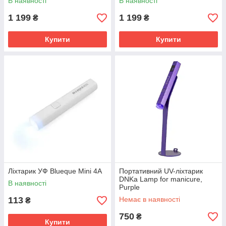
В наявності
В наявності
1 199
1 199
₴
₴
Купити
Купити
Ліхтарик УФ Blueque Mini 4A
Портативний UV-ліхтарик
DNKa Lamp for manicure,
В наявності
Purple
113
Немає в наявності
₴
750
₴
Купити