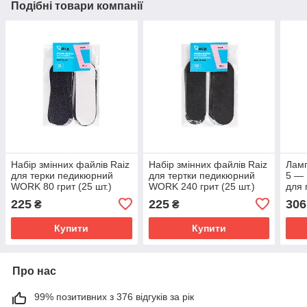
Подібні товари компанії
Набір змінних файлів Raiz
Набір змінних файлів Raiz
Ламп
для терки педикюрний
для тертки педикюрний
5 — 
WORK 80 грит (25 шт.)
WORK 240 грит (25 шт.)
для 
BWF-8/80
BWF-8/240
225
225
306
₴
₴
Купити
Купити
Про нас
99% позитивних з 376 відгуків за рік