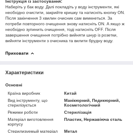
Інструкція із застосування:
Наберіть у бак воду. Далі покладіть у воду інструменти, які
необхідно очистити, закрийте кришку та натисніть кнопку ON.
Після закінчення 3 хвилин очисник сам вимкнеться. За
потреби повторного очищення знову натисніть ON. А якщо ж
необхідно зупинить очищення, тоді натисніть OFF. Після
завершення очищення потрібно вийняти шнур із розетки,
вийняти інструменти з очисника та вилити брудну воду.
Приховати
Характеристики
Основні
Країна виробник
Китай
Вид інструменту, що
Манікюрний, Педикюрний,
стерилізується
Косметологічний
Режими роботи
Стерилізація
Матеріал виготовлення
Пластик, Нержавіюча сталь
корпусу
Стерилизуемый матеріал
Метал