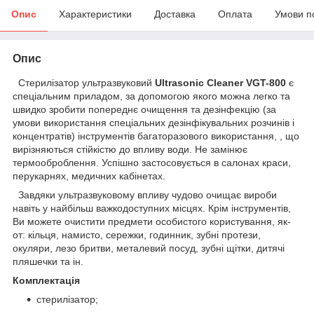
Опис
Характеристики
Доставка
Оплата
Умови п
Опис
Стерилізатор ультразвуковий
Ultrasonic Cleaner VGT-800
є
спеціальним приладом, за допомогою якого можна легко та
швидко зробити попереднє очищення та дезінфекцію (за
умови використання спеціальних дезінфікувальних розчинів і
концентратів) інструментів багаторазового використання, , що
вирізняються стійкістю до впливу води. Не замінює
термооброблення. Успішно застосовується в салонах краси,
перукарнях, медичних кабінетах.
Завдяки ультразвуковому впливу чудово очищає вироби
навіть у найбільш важкодоступних місцях. Крім інструментів,
Ви можете очистити предмети особистого користування, як-
от: кільця, намисто, сережки, годинник, зубні протези,
окуляри, лезо бритви, металевий посуд, зубні щітки, дитячі
пляшечки та ін.
Комплектація
стерилізатор;