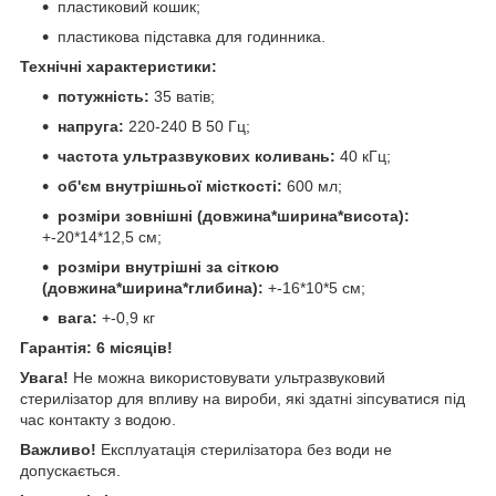
пластиковий кошик;
пластикова підставка для годинника.
Технічні характеристики:
потужність:
35 ватів;
напруга:
220-240 В 50 Гц;
частота ультразвукових коливань:
40 кГц;
об'єм внутрішньої місткості:
600 мл;
розміри зовнішні (довжина*ширина*висота):
+-20*14*12,5 см;
розміри внутрішні за сіткою
(довжина*ширина*глибина):
+-16*10*5 см;
вага:
+-0,9 кг
Гарантія: 6 місяців!
Увага!
Не можна використовувати ультразвуковий
стерилізатор для впливу на вироби, які здатні зіпсуватися під
час контакту з водою.
Важливо!
Експлуатація стерилізатора без води не
допускається.