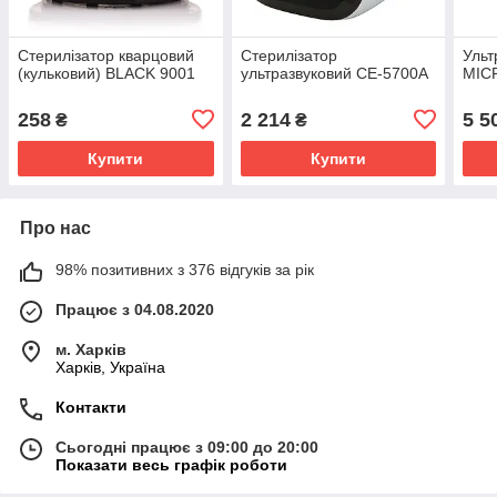
Стерилізатор кварцовий
Стерилізатор
Ульт
(кульковий) BLACK 9001
ультразвуковий CE-5700A
MIC
258
2 214
5 5
₴
₴
Купити
Купити
Про нас
98% позитивних з 376 відгуків за рік
Працює з 04.08.2020
м. Харків
Харків, Україна
Контакти
Сьогодні працює з 09:00 до 20:00
Показати весь графік роботи