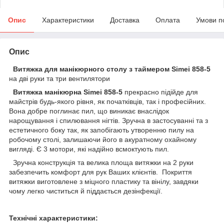
Опис
Характеристики
Доставка
Оплата
Умови п
Опис
Витяжка для манікюрного столу з таймером Simei 858-5
на дві руки та три вентилятори
Витяжка манікюрна Simei 858-5
прекрасно підійде для
майстрів будь-якого рівня, як початківців, так і професійних.
Вона добре поглинає пил, що виникає внаслідок
нарощування і спилювання нігтів. Зручна в застосуванні та з
естетичного боку так, як запобігають утворенню пилу на
робочому столі, залишаючи його в акуратному охайному
вигляді. Є 3 мотори, які надійно всмоктують пил.
Зручна конструкція та велика площа витяжки на 2 руки
забезпечить комфорт для рук Ваших клієнтів. Покриття
витяжки виготовлене з міцного пластику та вінілу, завдяки
чому легко чиститься й піддається дезінфекції.
Технічні характеристики: