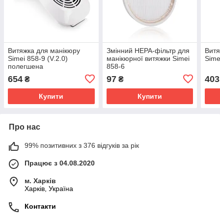
Витяжка для манікюру
Змінний НЕРА-фільтр для
Витя
Simei 858-9 (V.2.0)
манікюрної витяжки Simei
Sime
полегшена
858-6
654
97
403
₴
₴
Купити
Купити
Про нас
99% позитивних з 376 відгуків за рік
Працює з 04.08.2020
м. Харків
Харків, Україна
Контакти