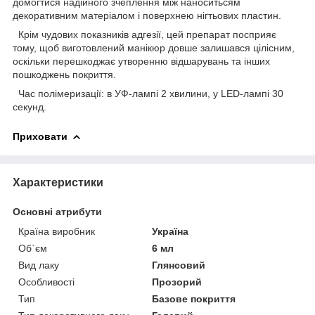
домогтися надійного зчеплення між наноситьсям
декоративним матеріалом і поверхнею нігтьових пластин.
Крім чудових показників адгезії, цей препарат посприяє
тому, щоб виготовлений манікюр довше залишався цілісним,
оскільки перешкоджає утворенню відшарувань та інших
пошкоджень покриття.
Час полімеризації: в УФ-лампі 2 хвилини, у LED-лампі 30
секунд.
Приховати
Характеристики
Основні атрибути
Країна виробник
Україна
Об`єм
6 мл
Вид лаку
Глянсовий
Особливості
Прозорий
Тип
Базове покриття