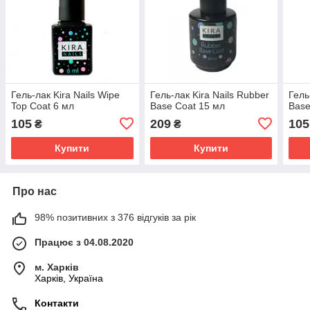
Гель-лак Kira Nails Wipe
Гель-лак Kira Nails Rubber
Гель
Top Coat 6 мл
Base Coat 15 мл
Base
105
209
105
₴
₴
Купити
Купити
Про нас
98% позитивних з 376 відгуків за рік
Працює з 04.08.2020
м. Харків
Харків, Україна
Контакти