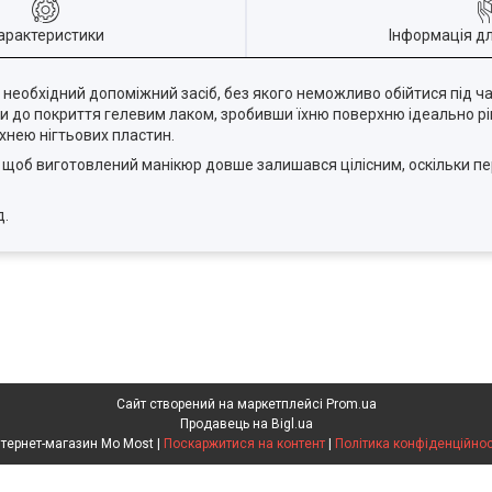
арактеристики
Інформація д
 необхідний допоміжний засіб, без якого неможливо обійтися під ча
ки до покриття гелевим лаком, зробивши їхню поверхню ідеально р
хнею нігтьових пластин.
у, щоб виготовлений манікюр довше залишався цілісним, оскільки
д.
Сайт створений на маркетплейсі
Prom.ua
Продавець на Bigl.ua
Інтернет-магазин Mo Most |
Поскаржитися на контент
|
Політика конфіденційнос