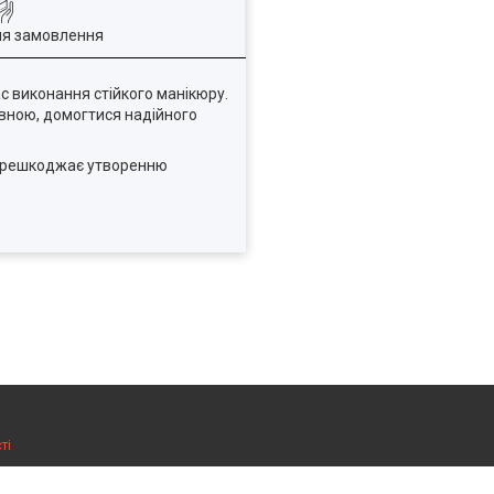
ля замовлення
с виконання стійкого манікюру.
івною, домогтися надійного
 перешкоджає утворенню
ті