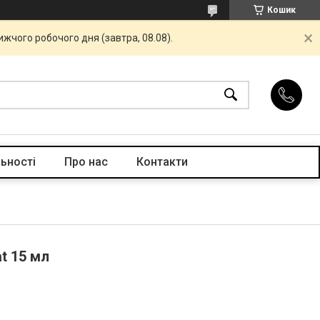
Кошик
жчого робочого дня (завтра, 08.08).
ьності
Про нас
Контакти
at 15 мл