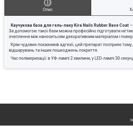
Опис
Х
Каучукова база для гель-лаку Kira Nails Rubber Base Coat
—
За допомогою такої бази можна професійно підготувати нігти
зчеплення між наноситьсям декоративним матеріалом і повер
Крім чудових показників адгезії, цей препарат посприяє том
відшарувань та інших пошкоджень покриття.
Час полімеризації: в УФ-лампі 2 хвилини, у LED-лампі 30 секун