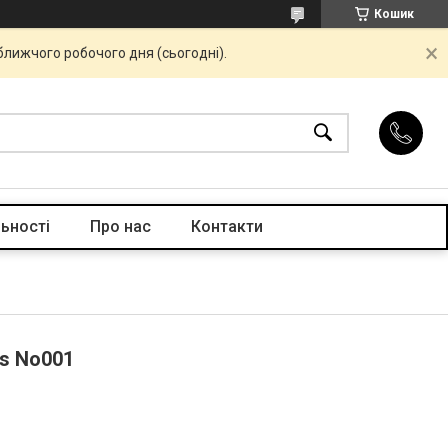
Кошик
ближчого робочого дня (сьогодні).
ьності
Про нас
Контакти
ls No001