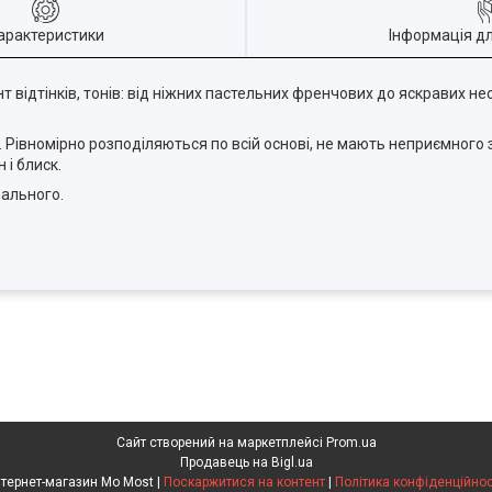
арактеристики
Інформація д
відтінків, тонів: від ніжних пастельних френчових до яскравих н
 Рівномірно розподіляються по всій основі, не мають неприємного з
і блиск.
еального.
Сайт створений на маркетплейсі
Prom.ua
Продавець на Bigl.ua
Інтернет-магазин Mo Most |
Поскаржитися на контент
|
Політика конфіденційнос