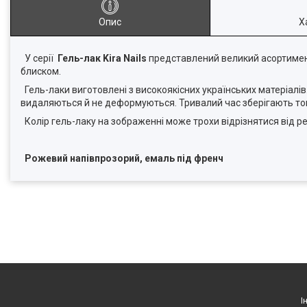
Опис
Х
У серії
Гель-лак Kira Nails
представлений великий асортимент 
блиском.
Гель-лаки виготовлені з високоякісних українських матеріалів.
видаляються й не деформуються. Тривалий час зберігають тон 
Колір гель-лаку на зображенні може трохи відрізнятися від р
Рожевий напівпрозорий, емаль під френч