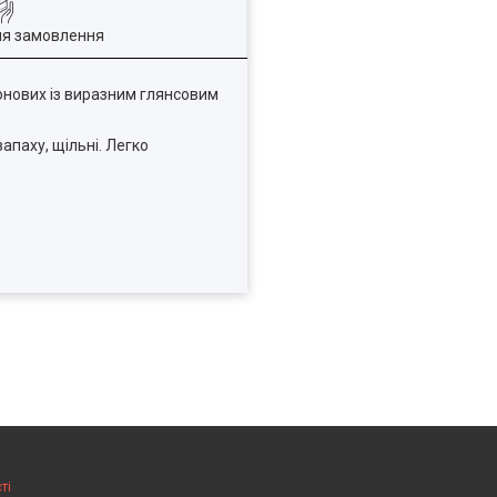
ля замовлення
еонових із виразним глянсовим
апаху, щільні. Легко
ті