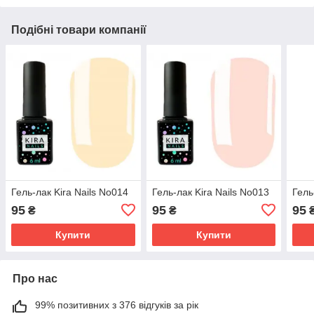
Подібні товари компанії
Гель-лак Kira Nails No014
Гель-лак Kira Nails No013
Гель
95
95
95
₴
₴
Купити
Купити
Про нас
99% позитивних з 376 відгуків за рік