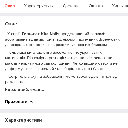
Опис
Характеристики
Доставка
Оплата
Умови п
Опис
У серії
Гель-лак Kira Nails
представлений великий
асортимент відтінків, тонів: від ніжних пастельних френчових
до яскравих неонових із виразним глянсовим блиском.
Гель-лаки виготовлені з високоякісних українських
матеріалів. Рівномірно розподіляються по всій основі, не
мають неприємного запаху, щільні. Легко видаляються й не
деформуються. Тривалий час зберігають тон і блиск.
Колір гель-лаку на зображенні може трохи відрізнятися від
реального.
Кораловий, емаль.
Приховати
Характеристики