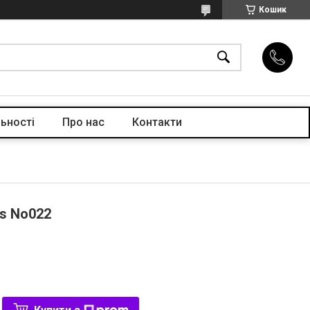
Кошик
ьності
Про нас
Контакти
ls No022