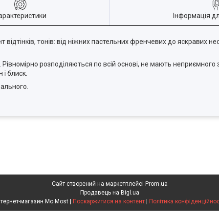
арактеристики
Інформація д
відтінків, тонів: від ніжних пастельних френчевих до яскравих н
 Рівномірно розподіляються по всій основі, не мають неприємного з
і блиск.
еального.
Сайт створений на маркетплейсі
Prom.ua
Продавець на Bigl.ua
Інтернет-магазин Mo Most |
Поскаржитися на контент
|
Політика конфіденційнос