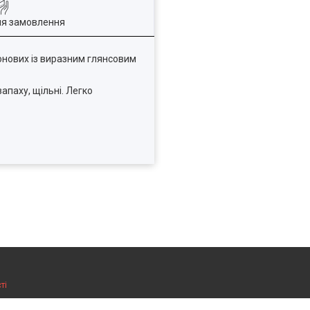
ля замовлення
еонових із виразним глянсовим
апаху, щільні. Легко
ті