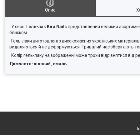
Опис
Х
У серії
Гель-лак Kira Nails
представлений великий асортимент 
блиском.
Гель-лаки виготовлені з високоякісних українських матеріалів.
видаляються й не деформуються. Тривалий час зберігають тон 
Колір гель-лаку на зображенні може трохи відрізнятися від р
Димчасто-ліловий, емаль.