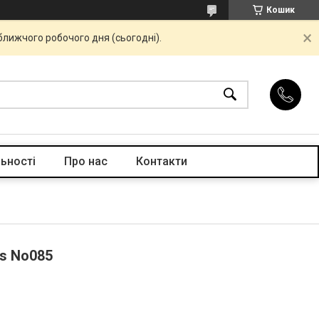
Кошик
ближчого робочого дня (сьогодні).
ьності
Про нас
Контакти
ls No085