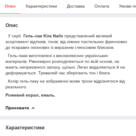
Опис
Характеристики
Доставка
Оплата
Умови п
Опис
У серії
Гель-лак Kira Nails
представлений великий
асортимент відтінків, тонів: від ніжних пастельних френчових
до яскравих неонових із виразним глянсовим блиском.
Гель-лаки виготовлені з високоякісних українських
матеріалів. Рівномірно розподіляються по всій основі, не
мають неприємного запаху, щільні. Легко видаляються й не
деформуються. Тривалий час зберігають тон і блиск.
Колір гель-лаку на зображенні може трохи відрізнятися від
реального.
Рожевий корал, емаль.
Приховати
Характеристики