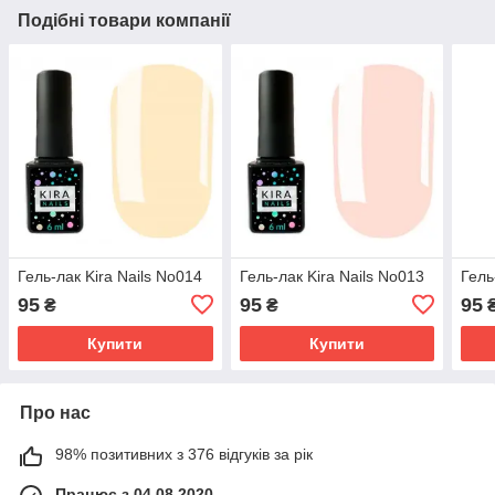
Подібні товари компанії
Гель-лак Kira Nails No014
Гель-лак Kira Nails No013
Гель
95
95
95
₴
₴
Купити
Купити
Про нас
98% позитивних з 376 відгуків за рік
Працює з 04.08.2020