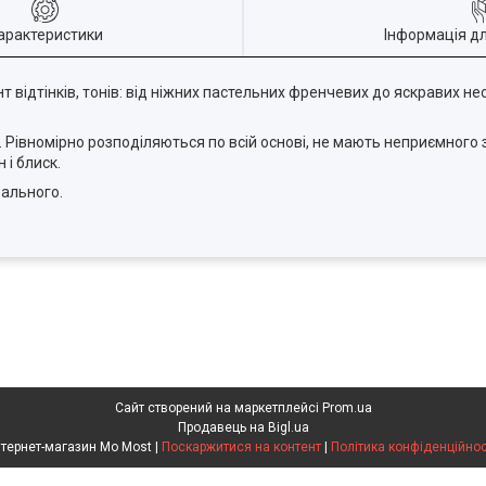
арактеристики
Інформація д
відтінків, тонів: від ніжних пастельних френчевих до яскравих н
 Рівномірно розподіляються по всій основі, не мають неприємного з
і блиск.
еального.
Сайт створений на маркетплейсі
Prom.ua
Продавець на Bigl.ua
Інтернет-магазин Mo Most |
Поскаржитися на контент
|
Політика конфіденційнос