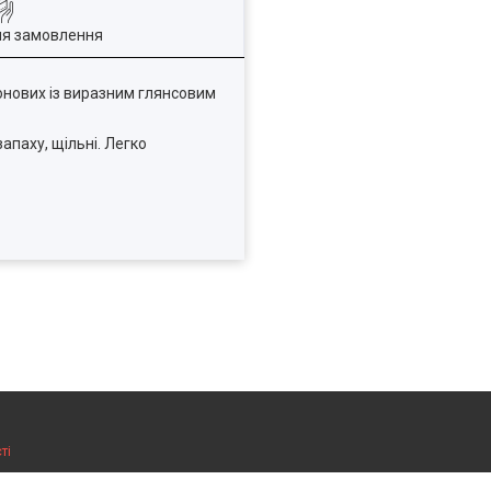
ля замовлення
еонових із виразним глянсовим
апаху, щільні. Легко
ті