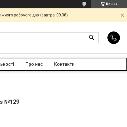
Кошик
жчого робочого дня (завтра, 09.08).
ьності
Про нас
Контакти
ls №129