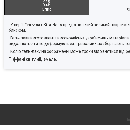
Опис
Х
У серії
Гель-лак Kira Nails
представлений великий асортимент 
блиском.
Гель-лаки виготовлені з високоякісних українських матеріалів.
видаляються й не деформуються. Тривалий час зберігають тон 
Колір гель-лаку на зображенні може трохи відрізнятися від р
Тіффані світлий, емаль.