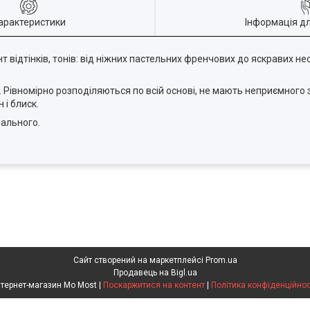
арактеристики
Інформація д
відтінків, тонів: від ніжних пастельних френчових до яскравих н
 Рівномірно розподіляються по всій основі, не мають неприємного з
і блиск.
еального.
Сайт створений на маркетплейсі
Prom.ua
Продавець на Bigl.ua
Інтернет-магазин Mo Most |
Поскаржитися на контент
|
Політика конфіденційнос