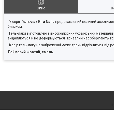
Опис
Х
У серії
Гель-лак Kira Nails
представлений великий асортимент 
блиском.
Гель-лаки виготовлені з високоякісних українських матеріалів.
видаляються й не деформуються. Тривалий час зберігають тон 
Колір гель-лаку на зображенні може трохи відрізнятися від р
Лаймовий жовтий, емаль.