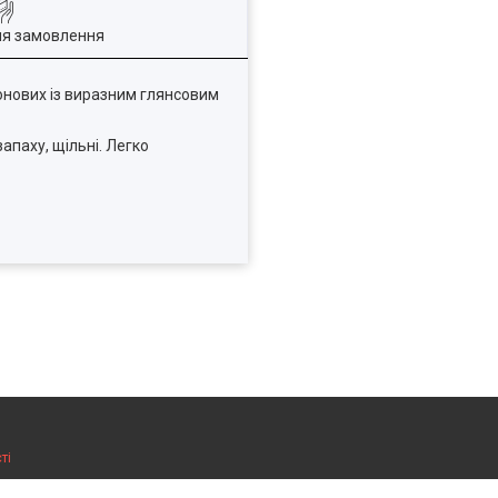
ля замовлення
еонових із виразним глянсовим
апаху, щільні. Легко
ті