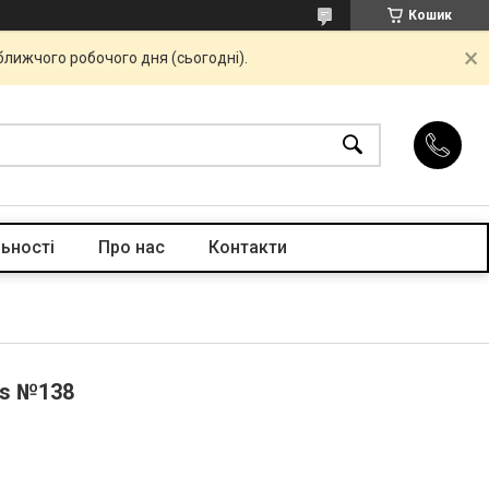
Кошик
ближчого робочого дня (сьогодні).
ьності
Про нас
Контакти
ls №138