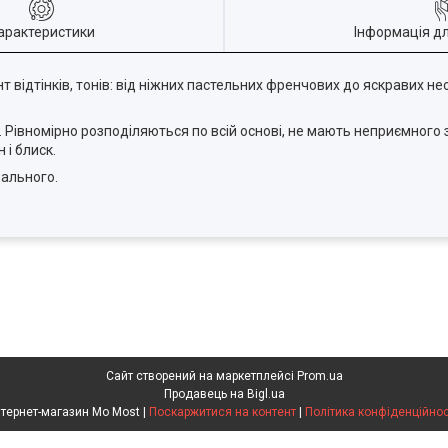
арактеристики
Інформація д
відтінків, тонів: від ніжних пастельних френчових до яскравих н
 Рівномірно розподіляються по всій основі, не мають неприємного з
і блиск.
еального.
Сайт створений на маркетплейсі
Prom.ua
Продавець на Bigl.ua
Інтернет-магазин Mo Most |
Поскаржитися на контент
|
Політика конфіденційнос