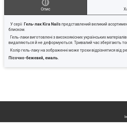
Опис
Х
У серії
Гель-лак Kira Nails
представлений великий асортимент 
блиском.
Гель-лаки виготовлені з високоякісних українських матеріалів.
видаляються й не деформуються. Тривалий час зберігають тон 
Колір гель-лаку на зображенні може трохи відрізнятися від р
Пісочно-бежевий, емаль.