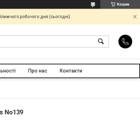
Кошик
ближчого робочого дня (сьогодні).
ьності
Про нас
Контакти
ls No139