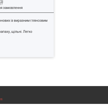
ля замовлення
еонових із виразним глянсовим
апаху, щільні. Легко
ті