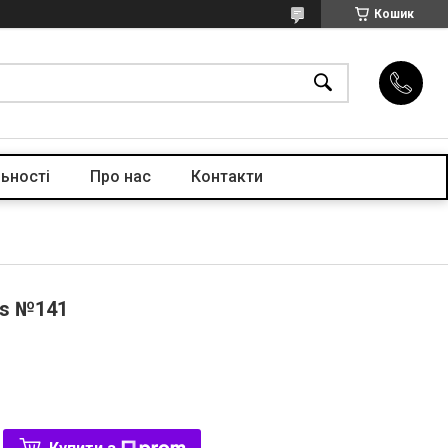
Кошик
ьності
Про нас
Контакти
ls №141