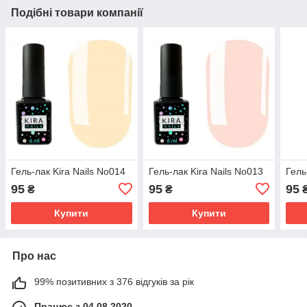
Подібні товари компанії
Гель-лак Kira Nails No014
Гель-лак Kira Nails No013
Гель
95
95
95
₴
₴
Купити
Купити
Про нас
99% позитивних з 376 відгуків за рік
Працює з 04.08.2020