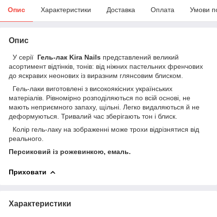
Опис
Характеристики
Доставка
Оплата
Умови п
Опис
У серії
Гель-лак Kira Nails
представлений великий
асортимент відтінків, тонів: від ніжних пастельних френчових
до яскравих неонових із виразним глянсовим блиском.
Гель-лаки виготовлені з високоякісних українських
матеріалів. Рівномірно розподіляються по всій основі, не
мають неприємного запаху, щільні. Легко видаляються й не
деформуються. Тривалий час зберігають тон і блиск.
Колір гель-лаку на зображенні може трохи відрізнятися від
реального.
Персиковий із рожевинкою, емаль.
Приховати
Характеристики