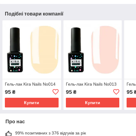
Подібні товари компанії
Гель-лак Kira Nails No014
Гель-лак Kira Nails No013
Гель
95
95
95
₴
₴
Купити
Купити
Про нас
99% позитивних з 376 відгуків за рік