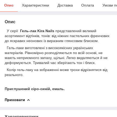
Опис
Характеристики
Доставка
Оплата
Умови п
Опис
У серії
Гель-лак Kira Nails
представлений великий
асортимент відтінків, тонів: від ніжних пастельних френчових
до яскравих неонових із виразним глянсовим блиском.
Гель-лаки виготовлені з високоякісних українських
матеріалів. Рівномірно розподіляються по всій основі, не
мають неприємного запаху, щільні. Легко видаляються й не
деформуються. Тривалий час зберігають тон і блиск.
Колір гель-лаку на зображенні може трохи відрізнятися від
реального.
Приглушений сіро-синій, емаль.
Приховати
Характеристики