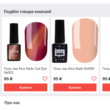
Подібні товари компанії
Гель-лак Kira Nails Cat Eye
Гель-лак Kira Nails No006
Гель
№002
95
95
95
₴
₴
Купити
Купити
Про нас