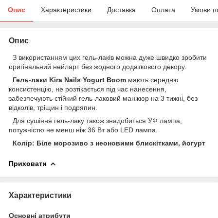
Опис
Характеристики
Доставка
Оплата
Умови п
Опис
З використанням цих гель-лаків можна дуже швидко зробити
оригінальний нейларт без жодного додаткового декору.
Гель-лаки Kira Nails Yogurt Boom
мають середню
консистенцію, не розтікається під час нанесення,
забезпечують стійкий гель-лаковий манікюр на 3 тижні, без
відколів, тріщин і подряпин.
Для сушіння гель-лаку також знадобиться УФ лампа,
потужністю не менш ніж 36 Вт або LED лампа.
Колір: Біле морозиво з неоновими блискітками, йогурт
Приховати
Характеристики
Основні атрибути