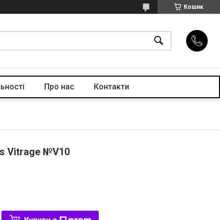
Кошик
ьності
Про нас
Контакти
ls Vitrage №V10