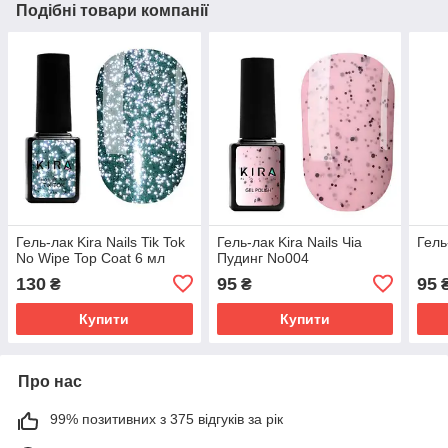
Подібні товари компанії
Гель-лак Kira Nails Tik Tok
Гель-лак Kira Nails Чіа
Гель
No Wipe Top Coat 6 мл
Пудинг No004
130
95
95
₴
₴
Купити
Купити
Про нас
99% позитивних з 375 відгуків за рік