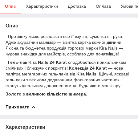
Опис
Характеристики
Доставка
Оплата
Умови п
Опис
Про жінку може розповісти все її взуття, сумочка і... руки.
Адже акуратний манікюр — візитна картка кожної дівчини.
Якісна та бюджетна продукція торгової марки Kira Nails —
чудова знахідка для майстрів, особливо для початківців!
Гель-лак Kira Nails 24 Karat
сподобається прихильникам
сміливих і блискучих покриттів!
Колекція 24 Karat
— нова
палітра мегагарячих гель-лаків від
Kira Nails
. Щільні, яскраві
гель-лаки з великим додаванням фольгованих частинок
стануть ідеальним доповненням до будь-якого манікюру.
Золото з великою кількістю шимера.
Приховати
Характеристики