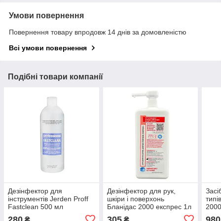
Умови повернення
Повернення товару впродовж 14 днів за домовленістю
Всі умови повернення
Подібні товари компанії
Дезінфектор для
Дезінфектор для рук,
Засі
інструментів Jerden Proff
шкіри і поверхонь
типі
Fastclean 500 мл
Бланідас 2000 експрес 1л
2000
з дозатором
280
305
980
₴
₴