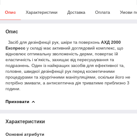
Опис
Характеристики
Доставка
Оплата
Умови п
Опис
Засіб для дезінфекції рук, шкіри та поверхонь
АХД 2000
Експресс
у складі має активний доглядовий комплекс, що
відновлює оптимальну зволоженість дерми, повертає їй
еластичність і м'якість, захищає від пересушування та
подразнень. Один із найкращих засобів для ефективної та,
головне, швидкої дезінфекції рук перед косметичними
процедурами та хірургічними маніпуляціями, оскільки його не
потрібно змивати, а антисептична дія триватиме приблизно 3
години.
Приховати
Характеристики
Основні атрибути