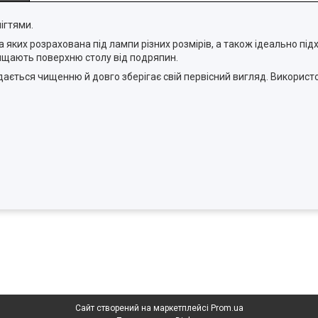
нігтями.
а яких розрахована під лампи різних розмірів, а також ідеально пі
хищають поверхню столу від подряпин.
ддається чищенню й довго зберігає свій первісний вигляд. Використ
Сайт створений на маркетплейсі
Prom.ua