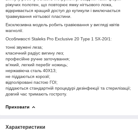
ріжучих полотен, що повторює ямку нігтьового ложа,
відкривається кращий доступ до кутикули і виключається
травмування нігтьової пластини.
Ексклюзивна модель робить гравіювання у вигляді квітів
магнолії.
Особливості Staleks Pro Exclusive 20 Type 1 SX-20/1:
тонкі звужені леза;
класичний радіус вигину лез;
професійне ручне заточування;
м'який, легкий перебіг ножиць;
нержавіюча сталь 40Х13;
не піддаються корозії;
відполіровані пастою ГОІ;
піддаються стандартній процедурі дезінфекції та стерилізації;
довгий час тримають гостроту.
Приховати
Характеристики