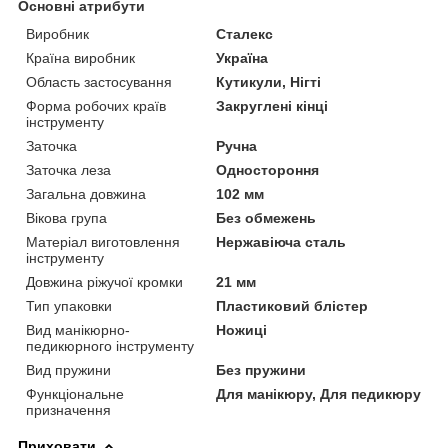
Основні атрибути
Виробник
Сталекс
Країна виробник
Україна
Область застосування
Кутикули, Нігті
Форма робочих країв
Закруглені кінці
інструменту
Заточка
Ручна
Заточка леза
Одностороння
Загальна довжина
102 мм
Вікова група
Без обмежень
Матеріал виготовлення
Нержавіюча сталь
інструменту
Довжина ріжучої кромки
21 мм
Тип упаковки
Пластиковий блістер
Вид манікюрно-
Ножиці
педикюрного інструменту
Вид пружини
Без пружини
Функціональне
Для манікюру, Для педикюру
призначення
Приховати