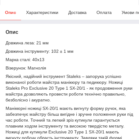
Опис
Характеристики
Доставка
Оплата
Умови п
Опис
Довжина леза: 21 мм
Довжина інструменту: 102 ± 1 мм
Марка сталі: 40х13
Візерунок: Магнолія
Якісний, надійний інструмент Staleks – запорука успішно
виконаної роботи майстра манікюру та педикюру. Ножиці
Staleks Pro Exclusive 20 Type 1 SX-20/1 - як продовження руки
майстра дозволяють провести роботи технічно правильно,
безболісно і акуратно.
Манікюрні ножиці SX-20/1 мають вигнуту форму ручок, яка
забезпечує майстру більш вигідне і зручне положення руки під
час роботи. Точний та легкий зріз кутикули гарантується
плавним ходом інструменту та високою твердістю металу.
Ножиці для кутикули Exclusive 20 Type 1 SX-20/1 мають
вигнуту робочу область інструменту. Завдяки такій формі