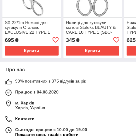
SX-22/1m Ножиці для
Ножиці для кутикули
Ножи
кутикули Сталекс
матові Staleks BEAUTY &
Stal
EXCLUSIVE 22 TYPE 1
CARE 10 TYPE 1 (SBC-
TYPE
Magnolia
10/1)
695
345
625
₴
₴
Купити
Купити
Про нас
99% позитивних з 375 відгуків за рік
Працює з 04.08.2020
м. Харків
Харків, Україна
Контакти
Сьогодні працює з 10:00 до 19:00
Показати весь графік роботи