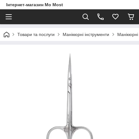
Інтернет-магазин Mo Most
Товари та послуги
Манікюрні інструменти
Манікюрні