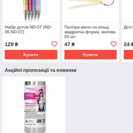
Набір дотсів ND-07 (ND-
Палітра-віяло на кільці,
Дотс
06,ND-07)
квадратна форма, матова
50 шт.
129
47
24
₴
₴
Купити
Купити
Акційні пропозиції та новинки