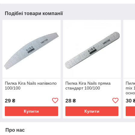
Подібні товари компанії
Пилка Kira Nails напівколо
Пилка Kira Nails пряма
Пилк
100/100
стандарт 100/100
mix 
осно
180/
29
28
30
₴
₴
Купити
Купити
Про нас