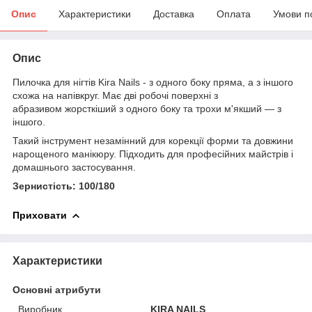
Опис
Характеристики
Доставка
Оплата
Умови п
Опис
Пилочка для нігтів Kira Nails - з одного боку пряма, а з іншого
схожа на напівкруг. Має дві робочі поверхні з
абразивом жорсткіший з одного боку та трохи м'якший — з
іншого.
Такий інструмент незамінний для корекції форми та довжини
нарощеного манікюру. Підходить для професійних майстрів і
домашнього застосування.
Зернистість: 100/180
Приховати
Характеристики
Основні атрибути
Виробник
KIRA NAILS