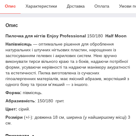
Опис
Характеристики
Доставка
Оплата
Умови п
Опис
Пилочка для нігтів Enjoy Professional
150/180
Half Moon
Напівмісяць
— оптимальне рішення для оброблення
натуральних і штучних нігтьових пластин, нарощених із
застосуванням гелевих і акрилових систем. Нею зручно
виконувати тирси вільного краю та з боків, надаючи потрібної
форми, усуваючи нерівності та надаючи манікюру акуратності
та естетичності. Пилка виготовлена із сучасних
гіпоалергенних матеріалів, має якісний абразив, жорсткіший з
одного боку та трохи м'якший — з іншого.
Форма:
півмісяць.
Абразивність
: 150/180 грит.
Цвет:
сірий.
Розміри
(+/-): довжина 18 см, ширина (у найширшому місці) 3
см.
Приховати