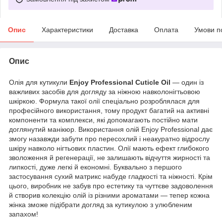
Опис
Характеристики
Доставка
Оплата
Умови п
Опис
Олія для кутикули
Enjoy Professional Cuticle Oil
— один із
важливих засобів для догляду за ніжною навколонігтьовою
шкіркою. Формула такої олії спеціально розроблялася для
професійного використання, тому продукт багатий на активні
компоненти та комплекси, які допомагають постійно мати
доглянутий манікюр. Використання олій Enjoy Professional дає
змогу назавжди забути про пересохлий і неакуратно відрослу
шкіру навколо нігтьових пластин. Олії мають ефект глибокого
зволоження й регенерації, не залишають відчуття жирності та
липкості, дуже легкі й економні. Буквально з першого
застосування сухий матрикс набуде гладкості та ніжності. Крім
цього, виробник не забув про естетику та чуттєве задоволення
й створив колекцію олій із різними ароматами — тепер кожна
жінка зможе підібрати догляд за кутикулою з улюбленим
запахом!