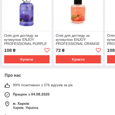
Олія для догляду за
Олія для догляду за
Олія
кутикулою ENJOY
кутикулою ENJOY
кут
PROFESSIONAL PURPLE
PROFESSIONAL ORANGE
PRO
CUTICLE OIL з піпеткою,
CUTICLE OIL, ПЕРСИК, 15
CUTI
108
72
108
₴
₴
КВІТИ, 50 МЛ
МЛ
ПЕР
Купити
Купити
Про нас
99% позитивних з 376 відгуків за рік
Працює з 04.08.2020
м. Харків
Харків, Україна