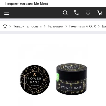
Інтернет-магазин Mo Most
Товари та послуги
Гель-лаки
Гель-лаки F. O. X
Ба