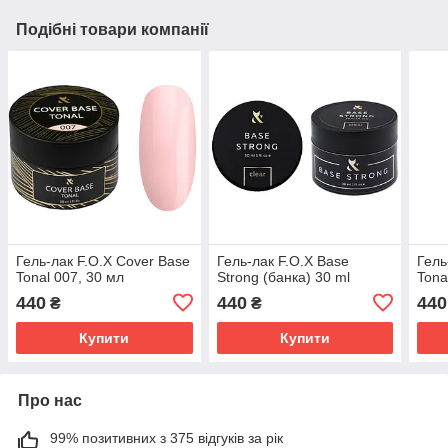
Подібні товари компанії
Гель-лак F.O.X Cover Base
Гель-лак F.O.X Base
Гель
Tonal 007, 30 мл
Strong (банка) 30 ml
Tona
440
440
440
₴
₴
Купити
Купити
Про нас
99% позитивних з 375 відгуків за рік