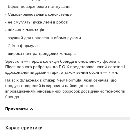
- Ефект поверхневого натягування
- Самовирівнювальна консистенція
- не смуглять, дуже легкі в роботі
- щільна пігментація
- зручний для нанесення обома руками
- 7-free формула
- широка палітра трендових кольорів
Spectrum — перша колекція бренда в оновленому форматі.
Після повного ребрендинга F.O.X представляє новий логотип і
вдосконалений дизайн тари, а також великі обсяги — 7 мл.
На всіх флаконах є стикер New Formula, який означає, що
продукт створений із сировини найвищої якості з
впровадженням інноваційних розробок досвідчених технологів
бренда.
Приховати
Характеристики