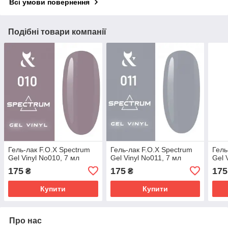
Всі умови повернення
Подібні товари компанії
Гель-лак F.O.X Spectrum
Гель-лак F.O.X Spectrum
Гель
Gel Vinyl No010, 7 мл
Gel Vinyl No011, 7 мл
Gel 
175
175
175
₴
₴
Купити
Купити
Про нас