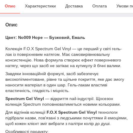
Опис
Характеристики
Доставка
Оплата
Умови п
Опис
Цвет: No009 Hope — Бузковий, Емаль
Колекція F.O.X Spectrum Gel Vinyl — це перший у світі гель-
лак із поверхневим натягом. Має самовирівнювальну
консистенцію. Нова формула створює ефект поверхневого
натягу, через що засіб не затікає на кутикулу й бічні валики.
Завдяки інноваційній формулі, засіб забезпечує
високопігментоване, рівне та щільне покриття, яке дає змогу
наносити матеріал в один шар. Гель-лакам властиві
еластичність, гладкість і міцність.
Spectrum Gel Vinyl
— відкриття nail-індустрії. Щосезон
колекція Spectrum поповнюватиметься новими кольорами.
Для відтінків колекції
F.O.X Spectrum Gel Vinyl
технологи
підібрали назви, пов'язані з людськими почуттями й емоціями,
щоб кожен клієнт зміг вибрати з палітри колір до душі.
Особливості продукту: