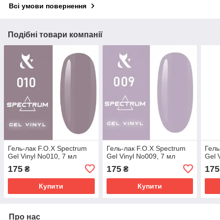
Всі умови повернення
Подібні товари компанії
Гель-лак F.O.X Spectrum
Гель-лак F.O.X Spectrum
Гель
Gel Vinyl No010, 7 мл
Gel Vinyl No009, 7 мл
Gel 
175
175
175
₴
₴
Купити
Купити
Про нас