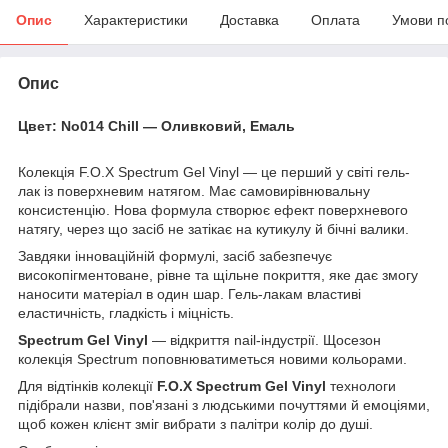
Опис
Характеристики
Доставка
Оплата
Умови п
Опис
Цвет: No014 Chill — Оливковий, Емаль
Колекція F.O.X Spectrum Gel Vinyl — це перший у світі гель-
лак із поверхневим натягом. Має самовирівнювальну
консистенцію. Нова формула створює ефект поверхневого
натягу, через що засіб не затікає на кутикулу й бічні валики.
Завдяки інноваційній формулі, засіб забезпечує
високопігментоване, рівне та щільне покриття, яке дає змогу
наносити матеріал в один шар. Гель-лакам властиві
еластичність, гладкість і міцність.
Spectrum Gel Vinyl
— відкриття nail-індустрії. Щосезон
колекція Spectrum поповнюватиметься новими кольорами.
Для відтінків колекції
F.O.X Spectrum Gel Vinyl
технологи
підібрали назви, пов'язані з людськими почуттями й емоціями,
щоб кожен клієнт зміг вибрати з палітри колір до душі.