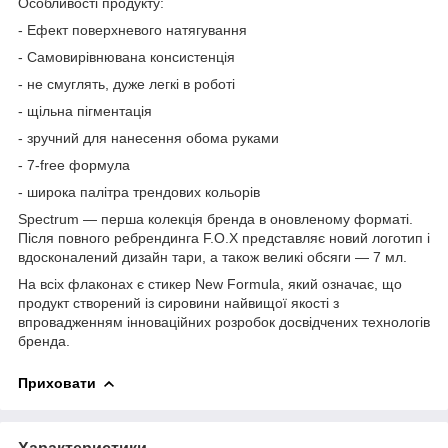
Особливості продукту:
- Ефект поверхневого натягування
- Самовирівнювана консистенція
- не смуглять, дуже легкі в роботі
- щільна пігментація
- зручний для нанесення обома руками
- 7-free формула
- широка палітра трендових кольорів
Spectrum — перша колекція бренда в оновленому форматі.
Після повного ребрендинга F.O.X представляє новий логотип і
вдосконалений дизайн тари, а також великі обсяги — 7 мл.
На всіх флаконах є стикер New Formula, який означає, що
продукт створений із сировини найвищої якості з
впровадженням інноваційних розробок досвідчених технологів
бренда.
Приховати