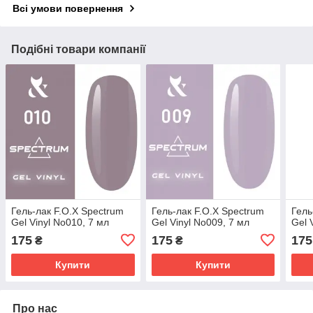
Всі умови повернення
Подібні товари компанії
Гель-лак F.O.X Spectrum
Гель-лак F.O.X Spectrum
Гель
Gel Vinyl No010, 7 мл
Gel Vinyl No009, 7 мл
Gel 
175
175
175
₴
₴
Купити
Купити
Про нас