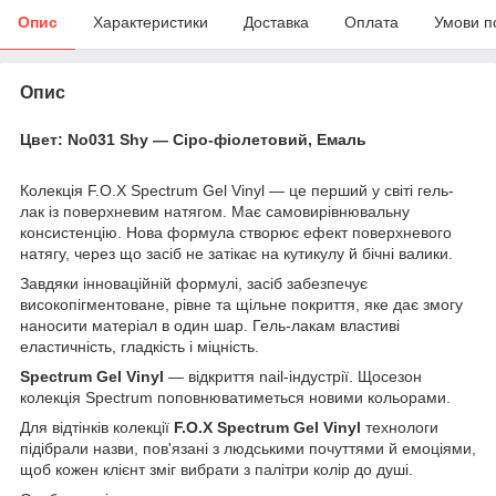
Опис
Характеристики
Доставка
Оплата
Умови п
Опис
Цвет: No031 Shy — Сіро-фіолетовий, Емаль
Колекція F.O.X Spectrum Gel Vinyl — це перший у світі гель-
лак із поверхневим натягом. Має самовирівнювальну
консистенцію. Нова формула створює ефект поверхневого
натягу, через що засіб не затікає на кутикулу й бічні валики.
Завдяки інноваційній формулі, засіб забезпечує
високопігментоване, рівне та щільне покриття, яке дає змогу
наносити матеріал в один шар. Гель-лакам властиві
еластичність, гладкість і міцність.
Spectrum Gel Vinyl
— відкриття nail-індустрії. Щосезон
колекція Spectrum поповнюватиметься новими кольорами.
Для відтінків колекції
F.O.X Spectrum Gel Vinyl
технологи
підібрали назви, пов'язані з людськими почуттями й емоціями,
щоб кожен клієнт зміг вибрати з палітри колір до душі.