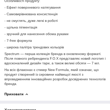
Особливості продукту:
- Ефект поверхневого натягування
- Самовирівнювана консистенція
- не смуглять, дуже легкі в роботі
- щільна пігментація
- зручний для нанесення обома руками
- 7-free формула
- широка палітра трендових кольорів
Spectrum — перша колекція бренда в оновленому форматі.
Після повного ребрендинга F.O.X представляє новий логотип і
вдосконалений дизайн тари, а також великі обсяги — 7 мл.
На всіх флаконах є стикер New Formula, який означає, що
продукт створений із сировини найвищої якості з
впровадженням інноваційних розробок досвідчених технологів
бренда.
Приховати