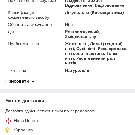
Призначення і результат
Гладкість, Захист,
Відновлення, Відбілювання
Класифікація
Лікувальна (Космецевтика)
косметичного засобу
Область застосування
Нігті
Дія
Розгладжуючий,
Зміцнювальну
Проблеми нігтів
Жовті нігті, Ламкі (тендітні)
нігті, Сухі нігті, Розшарована
нігтьова пластина, Тонкі
нігті, Уповільнений ріст
нігтів
Тип нігтів
Натуральні
Приховати
Умови доставки
Доставка здійснюється тільки по передоплаті.
Нова Пошта
Укрпошта