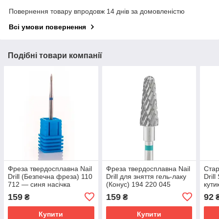
Повернення товару впродовж 14 днів за домовленістю
Всі умови повернення
Подібні товари компанії
Фреза твердосплавна Nail
Фреза твердосплавна Nail
Стар
Drill (Безпечна фреза) 110
Drill для зняття гель-лаку
Dril
712 — синя насічка
(Конус) 194 220 045
кути
(зелена насічка)
абра
159
159
92
₴
₴
Купити
Купити