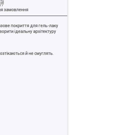
ля замовлення
азове покриття для гель-лаку
ворити ідеальну архітектуру
озтікаються й не смуглять.