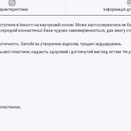
арактеристики
Інформація д
ступеня в'язкості на каучуковій основі. Може застосовуватися як б
 середній консистенції база чудово самовирівнюється, дає змогу ст
стичність. Запобігає утворенню відколів, тріщин і відшарувань.
ьової пластини, надають здоровий і доглянутий вигляд нігтям. Не р
 пластиною,