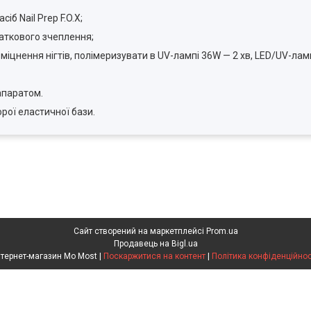
б Nail Prep F.O.X;
даткового зчеплення;
міцнення нігтів, полімеризувати в UV-лампі 36W — 2 хв, LED/UV-лам
апаратом.
рої еластичної бази.
Сайт створений на маркетплейсі
Prom.ua
Продавець на Bigl.ua
Інтернет-магазин Mo Most |
Поскаржитися на контент
|
Політика конфіденційнос