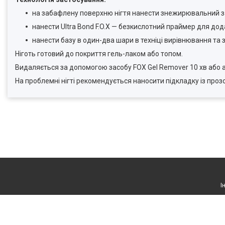
на забафлену поверхню нігтя нанести знежирювальний засі
нанести Ultra Bond F.O.X — безкислотний праймер для до
нанести базу в один-два шари в техніці вирівнювання та з
Ніготь готовий до покриття гель-лаком або топом.
Видаляється за допомогою засобу FOX Gel Remover 10 хв або 
На проблемні нігті рекомендується наносити підкладку із прозо