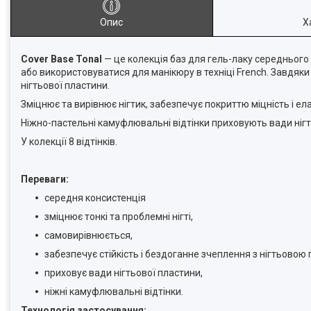
Опис
Х
Cover Base Tonal
— це колекція баз для гель-лаку середнього 
або використовуватися для манікюру в техніці French. Завдяки
нігтьової пластини.
Зміцнює та вирівнює нігтик, забезпечує покриттю міцність і ела
Ніжно-пастельні камуфлювальні відтінки приховують вади нігт
У колекції 8 відтінків.
Переваги:
середня консистенція
зміцнює тонкі та проблемні нігті,
самовирівнюється,
забезпечує стійкість і бездоганне зчеплення з нігтьовою
приховує вади нігтьової пластини,
ніжні камуфлювальні відтінки.
Технологія застосування: