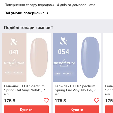
Повернення товару впродовж 14 днів за домовленістю
Всі умови повернення
Подібні товари компанії
Гель-лак F.O.X Spectrum
Гель-лак F.O.X Spectrum
Гель
Spring Gel Vinyl No041, 7
Spring Gel Vinyl No054, 7
Spri
мл
мл
мл
175
175
175
₴
₴
Купити
Купити