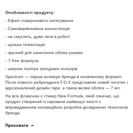
Особливості продукту:
- Ефект поверхневого натягування
- Самовирівнювана консистенція
- не смуглять, дуже легкі в роботі
- щільна пігментація
- зручний для нанесення обома руками
- 7-free формула
- широка палітра трендових кольорів
Spectrum — перша колекція бренда в оновленому форматі.
Після повного ребрендинга F.O.X представляє новий логотип і
вдосконалений дизайн тари, а також великі обсяги — 7 мл.
На всіх флаконах є стикер New Formula, який означає, що
продукт створений із сировини найвищої якості з
впровадженням інноваційних розробок досвідчених технологів
бренда.
Приховати