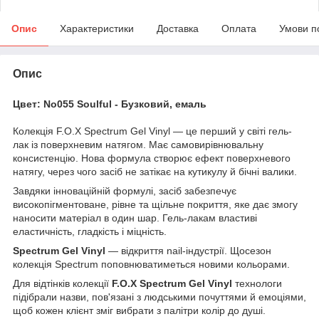
Опис
Характеристики
Доставка
Оплата
Умови п
Опис
Цвет: No055 Soulful - Бузковий, емаль
Колекція F.O.X Spectrum Gel Vinyl — це перший у світі гель-
лак із поверхневим натягом. Має самовирівнювальну
консистенцію. Нова формула створює ефект поверхневого
натягу, через чого засіб не затікає на кутикулу й бічні валики.
Завдяки інноваційній формулі, засіб забезпечує
високопігментоване, рівне та щільне покриття, яке дає змогу
наносити матеріал в один шар. Гель-лакам властиві
еластичність, гладкість і міцність.
Spectrum Gel Vinyl
— відкриття nail-індустрії. Щосезон
колекція Spectrum поповнюватиметься новими кольорами.
Для відтінків колекції
F.O.X Spectrum Gel Vinyl
технологи
підібрали назви, пов'язані з людськими почуттями й емоціями,
щоб кожен клієнт зміг вибрати з палітри колір до душі.