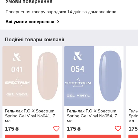
Умови повернення
Повернення товару впродовж 14 днів за домовленістю
Всі умови повернення
Подібні товари компанії
Гель-лак F.O.X Spectrum
Гель-лак F.O.X Spectrum
Гель
Spring Gel Vinyl No041, 7
Spring Gel Vinyl No054, 7
Spri
мл
мл
мл
175
175
175
₴
₴