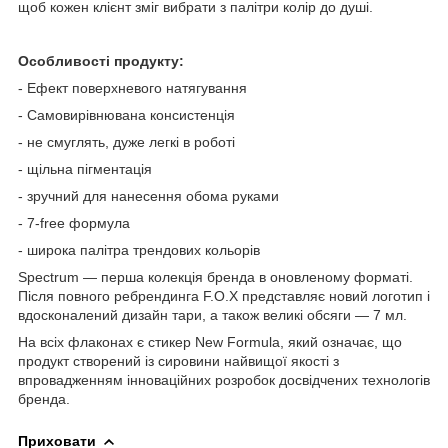
щоб кожен клієнт зміг вибрати з палітри колір до душі.
Особливості продукту:
- Ефект поверхневого натягування
- Самовирівнювана консистенція
- не смуглять, дуже легкі в роботі
- щільна пігментація
- зручний для нанесення обома руками
- 7-free формула
- широка палітра трендових кольорів
Spectrum — перша колекція бренда в оновленому форматі.
Після повного ребрендинга F.O.X представляє новий логотип і
вдосконалений дизайн тари, а також великі обсяги — 7 мл.
На всіх флаконах є стикер New Formula, який означає, що
продукт створений із сировини найвищої якості з
впровадженням інноваційних розробок досвідчених технологів
бренда.
Приховати