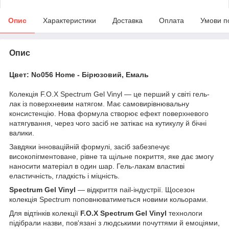
Опис
Характеристики
Доставка
Оплата
Умови п
Опис
Цвет: No056 Home - Бірюзовий, Емаль
Колекція F.O.X Spectrum Gel Vinyl — це перший у світі гель-
лак із поверхневим натягом. Має самовирівнювальну
консистенцію. Нова формула створює ефект поверхневого
натягування, через чого засіб не затікає на кутикулу й бічні
валики.
Завдяки інноваційній формулі, засіб забезпечує
високопігментоване, рівне та щільне покриття, яке дає змогу
наносити матеріал в один шар. Гель-лакам властиві
еластичність, гладкість і міцність.
Spectrum Gel Vinyl
— відкриття nail-індустрії. Щосезон
колекція Spectrum поповнюватиметься новими кольорами.
Для відтінків колекції
F.O.X Spectrum Gel Vinyl
технологи
підібрали назви, пов'язані з людськими почуттями й емоціями,