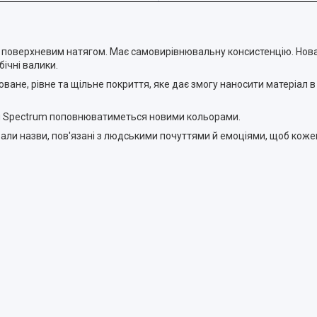
ак із поверхневим натягом. Має самовирівнювальну консистенцію. Н
бічні валики.
оване, рівне та щільне покриття, яке дає змогу наносити матеріал в
кція Spectrum поповнюватиметься новими кольорами.
али назви, пов'язані з людськими почуттями й емоціями, щоб кожен 