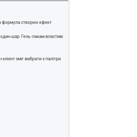
ова формула створює ефект
 один шар. Гель-лакам властиві
клієнт зміг вибрати з палітри