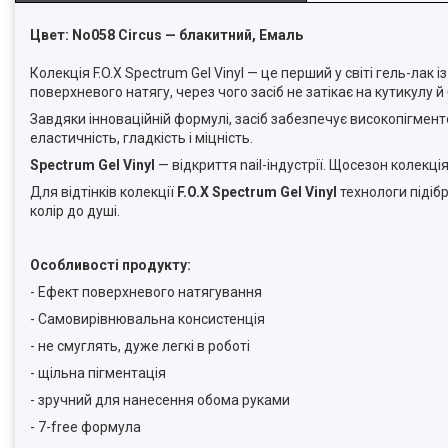
Цвет: No058 Circus — блакитний, Емаль
Колекція F.O.X Spectrum Gel Vinyl — це перший у світі гель-л
поверхневого натягу, через чого засіб не затікає на кутикулу й 
Завдяки інноваційній формулі, засіб забезпечує високопігмент
еластичність, гладкість і міцність.
Spectrum Gel Vinyl
— відкриття nail-індустрії. Щосезон коле
Для відтінків колекції
F.O.X Spectrum Gel Vinyl
технологи підібр
колір до душі.
Особливості продукту:
- Ефект поверхневого натягування
- Самовирівнювальна консистенція
- не смуглять, дуже легкі в роботі
- щільна пігментація
- зручний для нанесення обома руками
- 7-free формула