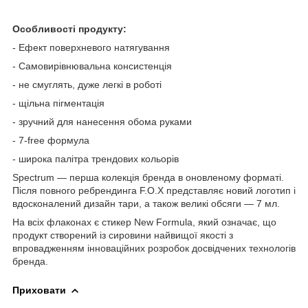
Особливості продукту:
- Ефект поверхневого натягування
- Самовирівнювальна консистенція
- не смуглять, дуже легкі в роботі
- щільна пігментація
- зручний для нанесення обома руками
- 7-free формула
- широка палітра трендових кольорів
Spectrum — перша колекція бренда в оновленому форматі.
Після повного ребрендинга F.O.X представляє новий логотип і
вдосконалений дизайн тари, а також великі обсяги — 7 мл.
На всіх флаконах є стикер New Formula, який означає, що
продукт створений із сировини найвищої якості з
впровадженням інноваційних розробок досвідчених технологів
бренда.
Приховати