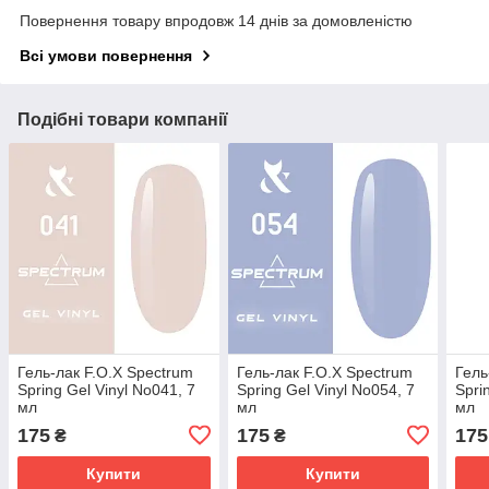
Повернення товару впродовж 14 днів за домовленістю
Всі умови повернення
Подібні товари компанії
Гель-лак F.O.X Spectrum
Гель-лак F.O.X Spectrum
Гель
Spring Gel Vinyl No041, 7
Spring Gel Vinyl No054, 7
Spri
мл
мл
мл
175
175
175
₴
₴
Купити
Купити