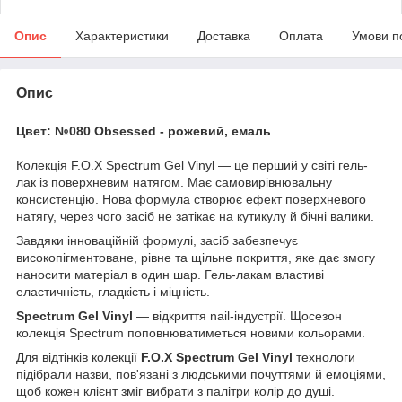
Опис
Характеристики
Доставка
Оплата
Умови п
Опис
Цвет: №080 Obsessed - рожевий, емаль
Колекція F.O.X Spectrum Gel Vinyl — це перший у світі гель-
лак із поверхневим натягом. Має самовирівнювальну
консистенцію. Нова формула створює ефект поверхневого
натягу, через чого засіб не затікає на кутикулу й бічні валики.
Завдяки інноваційній формулі, засіб забезпечує
високопігментоване, рівне та щільне покриття, яке дає змогу
наносити матеріал в один шар. Гель-лакам властиві
еластичність, гладкість і міцність.
Spectrum Gel Vinyl
— відкриття nail-індустрії. Щосезон
колекція Spectrum поповнюватиметься новими кольорами.
Для відтінків колекції
F.O.X Spectrum Gel Vinyl
технологи
підібрали назви, пов'язані з людськими почуттями й емоціями,
щоб кожен клієнт зміг вибрати з палітри колір до душі.