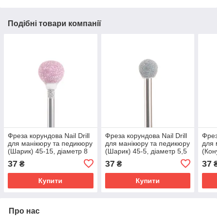
Подібні товари компанії
Фреза корундова Nail Drill
Фреза корундова Nail Drill
Фрез
для манікюру та педикюру
для манікюру та педикюру
для 
(Шарик) 45-15, діаметр 8
(Шарик) 45-5, діаметр 5,5
(Кон
мм, рожева
мм, сіра
діам
37
37
37
₴
₴
Купити
Купити
Про нас