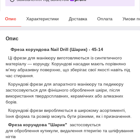
Опис
Характеристики
Доставка
Оплата
Умови п
Опис
Фреза корундова Nail Drill (Шарик) - 45-14
Ці фрези для манікюру виготовляються із синтетичного
матеріалу — корунду. Корундові насадки мають порівняно
м'яку абразивну поверхню, що зберігає свої якості навіть під
час стирання.
Корундові фрези для апаратного манікюру та педикюру
застосовуються для фінішного оброблення шкіри, після
використання твердосплавних, керамічних або алмазних
борів.
Корундові фрези виробляються в широкому асортименті,
їхня форма та розмір можуть бути різними, як і призначення.
Фреза корундова "Шарик"
застосовується
для оброблення кутикули, видалення птеригію та шліфування
нігтів