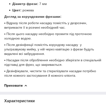
Діаметр фрези:
7 мм
Цвет:
рожева
Догляд за корундовими фрезами:
▪️ Відразу після роботи насадку помістіть у дезрозчин,
витримаєте її в розчині необхідний час.
▪️ Після цього насадку необхідно промити під проточною
холодною водою.
▪️ Після дезінфекції помістіть корундову насадку у
ультразвукову мийку, у ній через кавітацію з фрези будуть
видалені всі забруднення.
▪️ Насадки після оброблення необхідно зберігати в спеціальній
підставці для фрез, що закривається.
▪️ Дезінфікувати, чистити та стерилізувати насадки потрібно
після кожного застосування й кожного клієнта.
Приховати
Характеристики