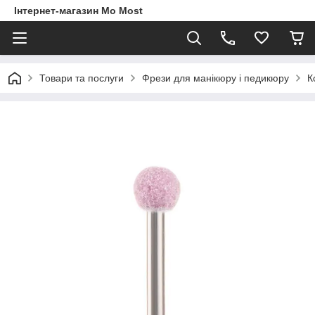
Інтернет-магазин Mo Most
Товари та послуги
Фрези для манікюру і педикюру
К