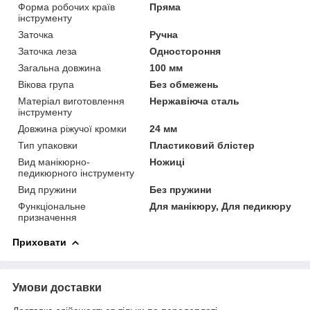
Форма робочих країв
Пряма
інструменту
Заточка
Ручна
Заточка леза
Одностороння
Загальна довжина
100 мм
Вікова група
Без обмежень
Матеріал виготовлення
Нержавіюча сталь
інструменту
Довжина ріжучої кромки
24 мм
Тип упаковки
Пластиковий блістер
Вид манікюрно-
Ножиці
педикюрного інструменту
Вид пружини
Без пружини
Функціональне
Для манікюру, Для педикюру
призначення
Приховати
Умови доставки