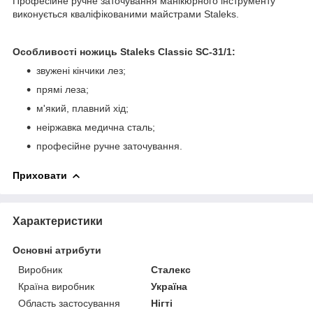
Професійне ручне заточування манікюрного інструменту
виконується кваліфікованими майстрами Staleks.
Особливості ножиць Staleks Classic SC-31/1:
звужені кінчики лез;
прямі леза;
м'який, плавний хід;
неіржавка медична сталь;
професійне ручне заточування.
Приховати
Характеристики
Основні атрибути
Виробник
Сталекс
Країна виробник
Україна
Область застосування
Нігті