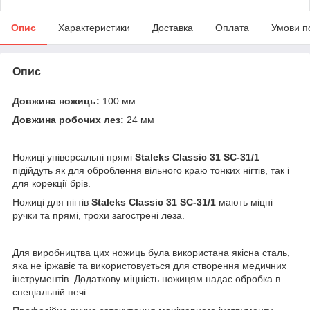
Опис
Характеристики
Доставка
Оплата
Умови п
Опис
Довжина ножиць:
100 мм
Довжина робочих лез:
24 мм
Ножиці універсальні прямі
Staleks Classic 31 SC-31/1
—
підійдуть як для оброблення вільного краю тонких нігтів, так і
для корекції брів.
Ножиці для нігтів
Staleks Classic 31 SC-31/1
мають міцні
ручки та прямі, трохи загострені леза.
Для виробництва цих ножиць була використана якісна сталь,
яка не іржавіє та використовується для створення медичних
інструментів. Додаткову міцність ножицям надає обробка в
спеціальній печі.