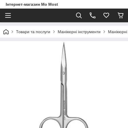
Інтернет-магазин Mo Most
Товари та послуги
Манікюрні інструменти
Манікюрні