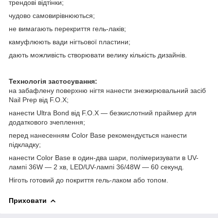
трендові відтінки;
чудово самовирівнюються;
не вимагають перекриття гель-лаків;
камуфлюють вади нігтьової пластини;
дають можливість створювати велику кількість дизайнів.
Технологія застосування:
на забафлену поверхню нігтя нанести знежирювальний засіб
Nail Prep від F.O.X;
нанести Ultra Bond від F.O.X — безкислотний праймер для
додаткового зчеплення;
перед нанесенням Color Base рекомендується нанести
підкладку;
нанести Color Base в один-два шари, полімеризувати в UV-
лампі 36W — 2 хв, LED/UV-лампі 36/48W — 60 секунд.
Ніготь готовий до покриття гель-лаком або топом.
Приховати