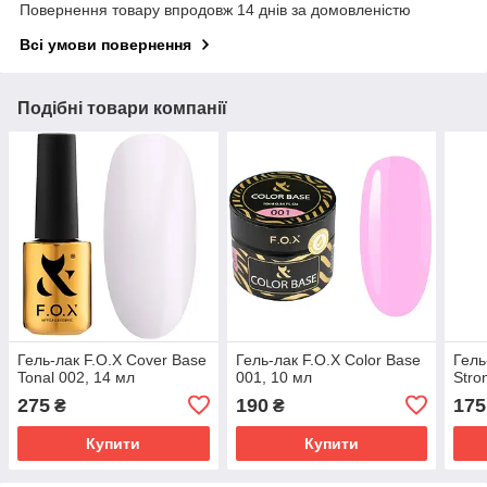
Повернення товару впродовж 14 днів за домовленістю
Всі умови повернення
Подібні товари компанії
Гель-лак F.O.X Cover Base
Гель-лак F.O.X Color Base
Гель
Tonal 002, 14 мл
001, 10 мл
Stro
275
190
175
₴
₴
Купити
Купити