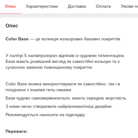
Опис
Характеристики
Доставка
Оплата
Умови п
Опис
Color Base
— це колекція кольорових базових покриттів.
У палітрі 5 напівпрозорих відтінків із чудовою пігментацією.
Бази мають розкішний вигляд як самостійні кольори та є
сучасною заміною повноцінному покриттю.
Color Base можна використовувати як самостійно, так і в
поєднанні з іншими гель-лаками.
Бази чудово самовирівнюються, мають середню жорсткість.
З ними легко створювати найрізноманітніші дизайни.
Рекомендується наносити на підкладку.
Переваги: