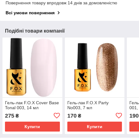
Повернення товару впродовж 14 днів за домовленістю
Всі умови повернення
Подібні товари компанії
Гель-лак F.O.X Cover Base
Гель-лак F.O.X Party
Гель
Tonal 003, 14 мл
No003, 7 мл
001,
275
170
190
₴
₴
Купити
Купити