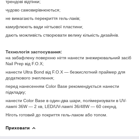
трендові відтінки;
чудово самовирівнюються;
не вимагають перекриття гель-лаків;
камуфлюють вади нігтьової пластини;
дають можливість створювати велику кількість дизайнів.
Технологія застосування:
на забафлену поверхню нігтя нанести знежирювальний засіб
Nail Prep від F.O.X;
нанести Ultra Bond від F.O.X — безкислотний праймер для
додаткового зчеплення;
перед нанесенням Color Base рекомендується нанести
підкладку;
нанести Color Base в один-два шари, полімеризувати в UV-
лампі 36W — 2 хв, LED/UV-лампі 36/48W — 60 секунд.
Ніготь готовий до покриття гель-лаком або топом.
Приховати