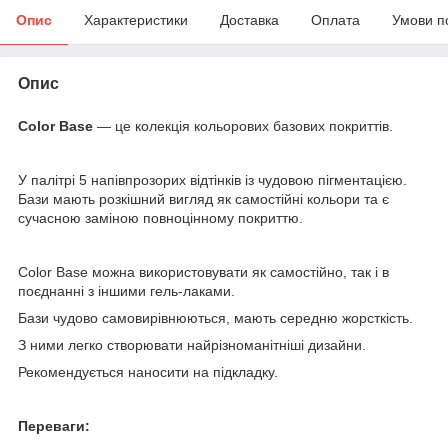
Опис
Характеристики
Доставка
Оплата
Умови п
Опис
Color Base
— це колекція кольорових базових покриттів.
У палітрі 5 напівпрозорих відтінків із чудовою пігментацією.
Бази мають розкішний вигляд як самостійні кольори та є
сучасною заміною повноцінному покриттю.
Color Base можна використовувати як самостійно, так і в
поєднанні з іншими гель-лаками.
Бази чудово самовирівнюються, мають середню жорсткість.
З ними легко створювати найрізноманітніші дизайни.
Рекомендується наносити на підкладку.
Переваги: