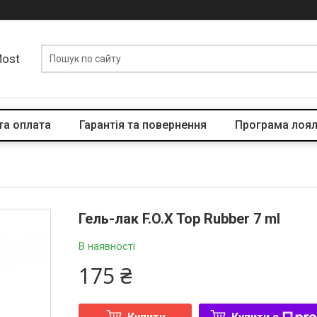
Most
та оплата
Гарантія та повернення
Програма лоял
Гель-лак F.O.X Top Rubber 7 ml
В наявності
175 ₴