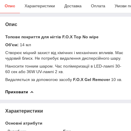
Опис
Характеристики
Доставка
Оплата
Умови п
Опис
Топове покриття для нігтів F.O.X Top No wipe
Об'єм:
14 мл
Створює міцний захист від хімічних і механічних впливів. Має
чудовий блиск. Не потребує видалення дисперсійного шару.
Наносити тонким шаром. Час полімеризації в LED-лампі 30-
60 сек або 36W UV-лампі 2 хв.
Видаляється за допомогою засобу
F.O.X Gel Remover
10 хв.
Приховати
Характеристики
Основні атрибути