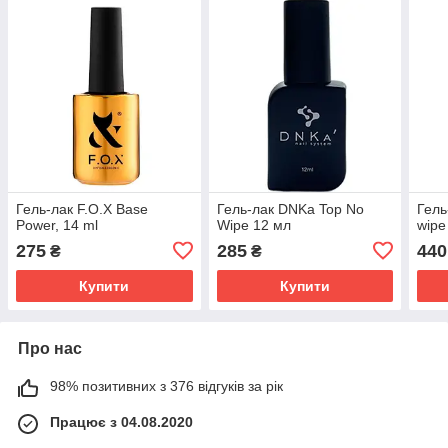
Гель-лак F.O.X Base
Гель-лак DNKa Top No
Гель
Power, 14 ml
Wipe 12 мл
wipe
275
285
440
₴
₴
Купити
Купити
Про нас
98% позитивних з 376 відгуків за рік
Працює з 04.08.2020