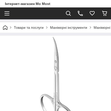
Інтернет-магазин Mo Most
Товари та послуги
Манікюрні інструменти
Манікюрні