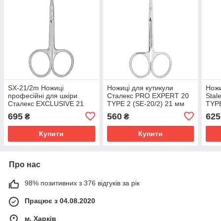
SX-21/2m Ножиці
Ножиці для кутикули
Ножи
професійні для шкіри
Сталекс PRO EXPERT 20
Stal
Сталекс EXCLUSIVE 21
TYPE 2 (SE-20/2) 21 мм
TYPE
TYPE 2 Magnolia
695
560
625
₴
₴
Купити
Купити
Про нас
98% позитивних з 376 відгуків за рік
Працює з 04.08.2020
м. Харків