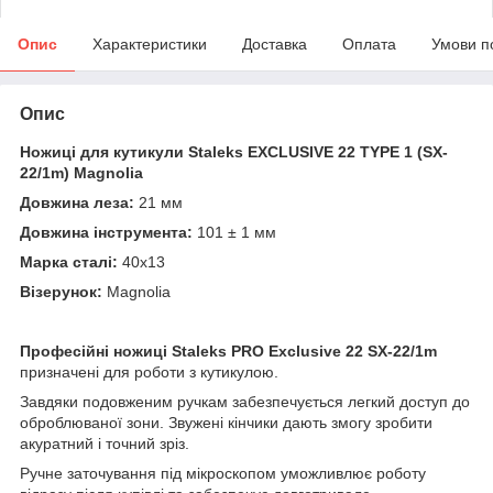
Опис
Характеристики
Доставка
Оплата
Умови п
Опис
Ножиці для кутикули Staleks
EXCLUSIVE 22 TYPE 1 (SX-
22/1m) Magnolia
Довжина леза:
21 мм
Довжина інструмента:
101 ± 1 мм
Марка сталі:
40х13
Візерунок:
Magnolia
Професійні ножиці
Staleks PRO Exclusive 22 SX-22/1m
призначені для роботи з кутикулою.
Завдяки подовженим ручкам забезпечується легкий доступ до
оброблюваної зони. Звужені кінчики дають змогу зробити
акуратний і точний зріз.
Ручне заточування під мікроскопом уможливлює роботу