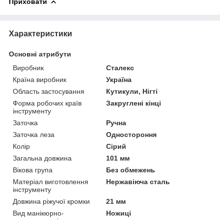
Приховати
Характеристики
Основні атрибути
Виробник
Сталекс
Країна виробник
Україна
Область застосування
Кутикули, Нігті
Форма робочих країв
Закруглені кінці
інструменту
Заточка
Ручна
Заточка леза
Одностороння
Колір
Сірий
Загальна довжина
101 мм
Вікова група
Без обмежень
Матеріал виготовлення
Нержавіюча сталь
інструменту
Довжина ріжучої кромки
21 мм
Вид манікюрно-
Ножиці