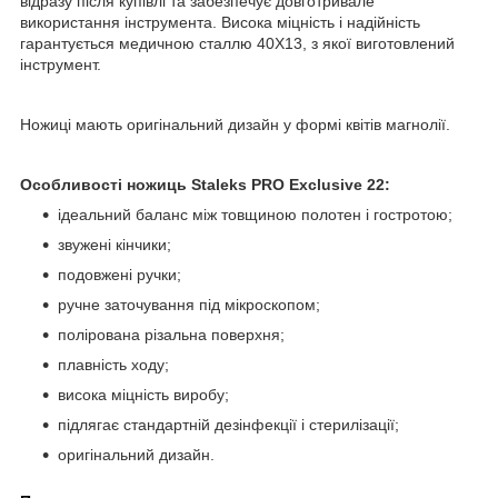
відразу після купівлі та забезпечує довготривале
використання інструмента. Висока міцність і надійність
гарантується медичною сталлю 40Х13, з якої виготовлений
інструмент.
Ножиці мають оригінальний дизайн у формі квітів магнолії.
Особливості ножиць Staleks PRO Exclusive 22:
ідеальний баланс між товщиною полотен і гостротою;
звужені кінчики;
подовжені ручки;
ручне заточування під мікроскопом;
полірована різальна поверхня;
плавність ходу;
висока міцність виробу;
підлягає стандартній дезінфекції і стерилізації;
оригінальний дизайн.