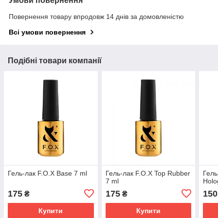
Умови повернення
Повернення товару впродовж 14 днів за домовленістю
Всі умови повернення
Подібні товари компанії
Гель-лак F.O.X Base 7 ml
Гель-лак F.O.X Top Rubber
Гель
7 ml
Holo
175
175
150
₴
₴
Купити
Купити