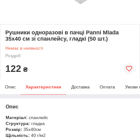
Рушники одноразові в пачці Panni Mlada
35х40 см зі спанлейсу, гладкі (50 шт.)
Немає в наявності
Роздріб
122
₴
Опис
Характеристики
Доставка
Оплата
Умови 
Опис
Матеріал:
спанлейс
Структура:
гладка
Розмір:
35х40см
Щільність:
40 г/м2