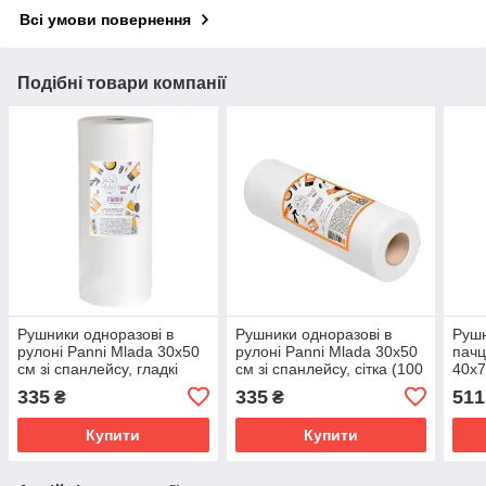
Всі умови повернення
Подібні товари компанії
Рушники одноразові в
Рушники одноразові в
Рушн
рулоні Panni Mlada 30х50
рулоні Panni Mlada 30х50
пачц
см зі спанлейсу, гладкі
см зі спанлейсу, сітка (100
40х7
(100 шт.)
шт.)
глад
335
335
511
₴
₴
Купити
Купити